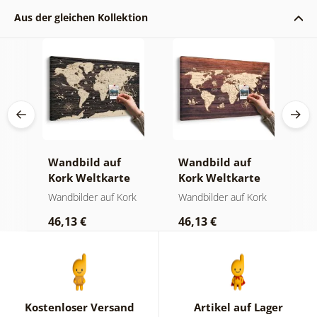
Aus der gleichen Kollektion
Wandbild auf
Wandbild auf
W
Kork Weltkarte
Kork Weltkarte
K
ign
auf hölzernem
auf Holz
W
der
Wandbilder auf Kork
Wandbilder auf Kork
W
Hintergrund
46,13 €
46,13 €
1
Kostenloser Versand
Artikel auf Lager