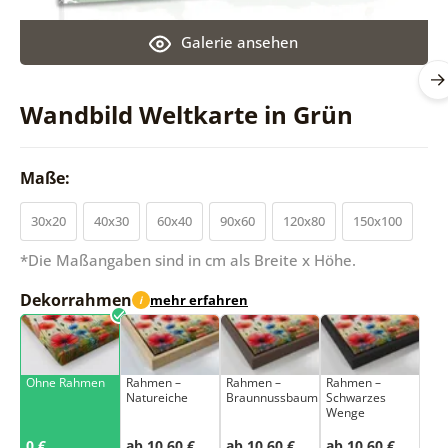
Galerie ansehen
Wandbild Weltkarte in Grün
Maße:
30x20
40x30
60x40
90x60
120x80
150x100
*Die Maßangaben sind in cm als Breite x Höhe.
Dekorrahmen
mehr erfahren
i
Ohne Rahmen
Rahmen –
Rahmen –
Rahmen –
Natureiche
Braunnussbaum
Schwarzes
Wenge
0 €
ab 10,60 €
ab 10,60 €
ab 10,60 €