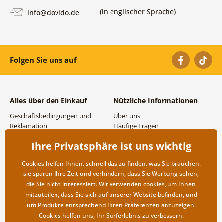
(in englischer Sprache)
info@dovido.de
Folgen Sie uns auf
Alles über den Einkauf
Nützliche Informationen
Geschäftsbedingungen und
Über uns
Reklamation
Häufige Fragen
Datenschutzbestimmungen
Kontakte
Ihre Privatsphäre ist uns wichtig
Versand- und
Großhandel und
Zahlungsmöglichkeiten
Zusammenarbeit
Cookies helfen Ihnen, schnell das zu finden, was Sie brauchen,
Rücksendung der Ware
sie sparen Ihre Zeit und verhindern, dass Sie Werbung sehen,
die Sie nicht interessiert. Wir verwenden
cookies
, um Ihnen
mitzuteilen, dass Sie sich auf unserer Website befinden, und
um Produkte entsprechend Ihren Präferenzen anzuzeigen.
Cookies helfen uns, Ihr Surferlebnis zu verbessern.