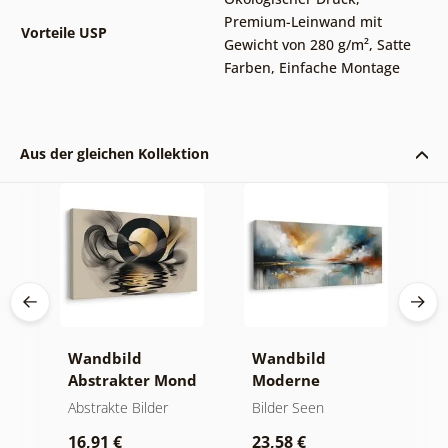
Premium-Leinwand mit
Vorteile USP
Gewicht von 280 g/m²
,
Satte
Farben
,
Einfache Montage
Aus der gleichen Kollektion
Wandbild
Wandbild
W
er
Abstrakter Mond
Moderne
A
am Wasser
Abstraktion mit
O
kte
Abstrakte Bilder
Bilder Seen
A
Natur
16,91 €
23,58 €
1