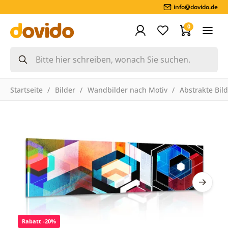
info@dovido.de
0
Startseite
Bilder
Wandbilder nach Motiv
Abstrakte Bil
Rabatt -20%