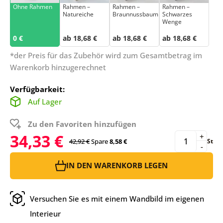
Ohne Rahmen
Rahmen –
Rahmen –
Rahmen –
Natureiche
Braunnussbaum
Schwarzes
Wenge
0 €
ab 18,68 €
ab 18,68 €
ab 18,68 €
*der Preis für das Zubehör wird zum Gesamtbetrag im
Warenkorb hinzugerechnet
Verfügbarkeit:
Auf Lager
Zu den Favoriten hinzufügen
34,33 €
+
42,92 €
Spare
8,58 €
St
-
IN DEN WARENKORB LEGEN
Versuchen Sie es mit einem Wandbild im eigenen
Interieur