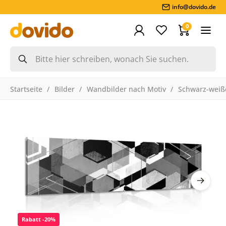
info@dovido.de
0
Startseite
Bilder
Wandbilder nach Motiv
Schwarz-weiße
Rabatt -20%