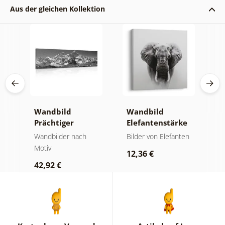
Aus der gleichen Kollektion
Wandbild
Wandbild
W
Prächtiger
Elefantenstärke
n
Berggipfel in
und Ruhe
M
der
Wandbilder nach
Bilder von Elefanten
V
Schwarz-Weiß
Motiv
Bi
12,36 €
42,92 €
2