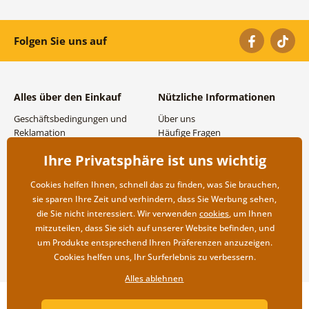
Folgen Sie uns auf
Alles über den Einkauf
Nützliche Informationen
Geschäftsbedingungen und
Über uns
Reklamation
Häufige Fragen
Datenschutzbestimmungen
Kontakte
Ihre Privatsphäre ist uns wichtig
Versand- und
Großhandel und
Zahlungsmöglichkeiten
Zusammenarbeit
Cookies helfen Ihnen, schnell das zu finden, was Sie brauchen,
Rücksendung der Ware
sie sparen Ihre Zeit und verhindern, dass Sie Werbung sehen,
die Sie nicht interessiert. Wir verwenden
cookies
, um Ihnen
mitzuteilen, dass Sie sich auf unserer Website befinden, und
um Produkte entsprechend Ihren Präferenzen anzuzeigen.
Cookies helfen uns, Ihr Surferlebnis zu verbessern.
Alles ablehnen
Copyright ©2019 © Dovido.at.