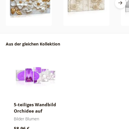
Aus der gleichen Kollektion
5-teiliges Wandbild
Orchidee auf
abstraktem
Bilder Blumen
Hintergrund
58,96 €