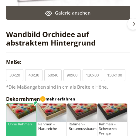
Galerie ansehen
Wandbild Orchidee auf
abstraktem Hintergrund
Maße:
30x20
40x30
60x40
90x60
120x80
150x100
*Die Maßangaben sind in cm als Breite x Höhe.
Dekorrahmen
mehr erfahren
i
Ohne Rahmen
Rahmen –
Rahmen –
Rahmen –
Natureiche
Braunnussbaum
Schwarzes
Wenge