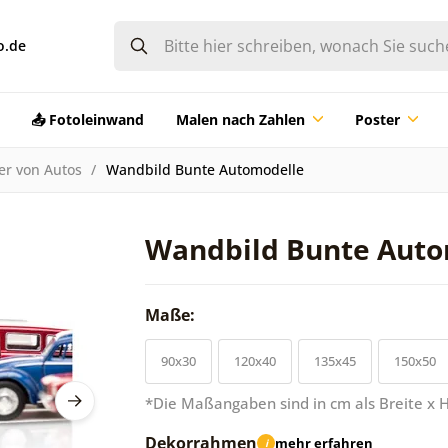
o.de
📤 Fotoleinwand
Malen nach Zahlen
Poster
er von Autos
Wandbild Bunte Automodelle
Wandbild Bunte Auto
Maße:
90x30
120x40
135x45
150x50
*Die Maßangaben sind in cm als Breite x 
Dekorrahmen
mehr erfahren
i