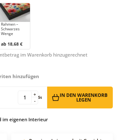
Rahmen –
Schwarzes
Wenge
ab 18,68 €
amtbetrag im Warenkorb hinzugerechnet
riten hinzufügen
+
IN DEN WARENKORB
St
LEGEN
-
 im eigenen Interieur