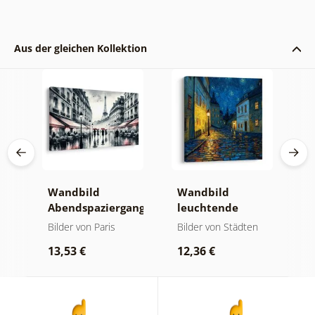
Aus der gleichen Kollektion
e
Wandbild
Wandbild
W
ur
Abendspaziergang
leuchtende
n
durch Paris
Lampennacht
S
Bilder von Paris
Bilder von Städten
B
u
13,53 €
12,36 €
1