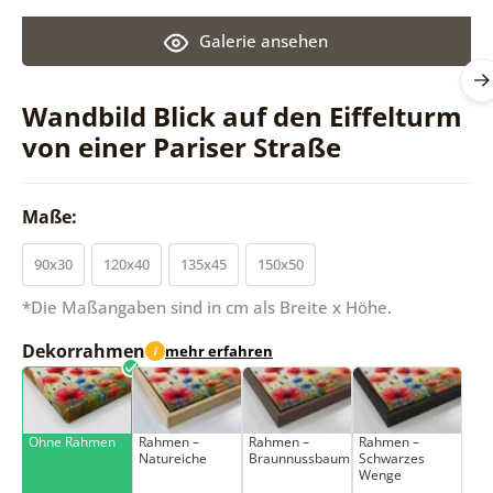
Galerie ansehen
Wandbild Blick auf den Eiffelturm
von einer Pariser Straße
Maße:
90x30
120x40
135x45
150x50
*Die Maßangaben sind in cm als Breite x Höhe.
Dekorrahmen
mehr erfahren
i
Ohne Rahmen
Rahmen –
Rahmen –
Rahmen –
Natureiche
Braunnussbaum
Schwarzes
Wenge