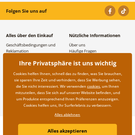
Folgen Sie uns auf
Alles über den Einkauf
Nützliche Informationen
Geschäftsbedingungen und
Über uns
Reklamation
Häufige Fragen
Datenschutzbestimmungen
Kontakte
Ihre Privatsphäre ist uns wichtig
Versand- und
Großhandel und
Zahlungsmöglichkeiten
Zusammenarbeit
Cookies helfen Ihnen, schnell das zu finden, was Sie brauchen,
Rücksendung der Ware
sie sparen Ihre Zeit und verhindern, dass Sie Werbung sehen,
die Sie nicht interessiert. Wir verwenden
cookies
, um Ihnen
mitzuteilen, dass Sie sich auf unserer Website befinden, und
um Produkte entsprechend Ihren Präferenzen anzuzeigen.
Cookies helfen uns, Ihr Surferlebnis zu verbessern.
Alles ablehnen
Copyright ©2019 © Dovido.at.
Alles akzeptieren
Webdesign
Litvanyi.sk
| Online-Shop erstellt von