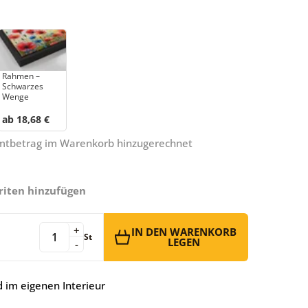
Rahmen –
Schwarzes
Wenge
ab 18,68 €
amtbetrag im Warenkorb hinzugerechnet
riten hinzufügen
+
IN DEN WARENKORB
St
LEGEN
-
 im eigenen Interieur