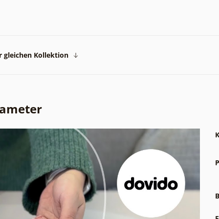
 gleichen Kollektion
rameter
K
P
B
F