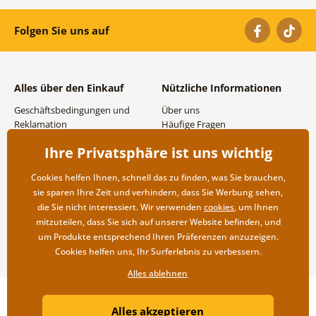
Folgen Sie uns auf
Alles über den Einkauf
Nützliche Informationen
Geschäftsbedingungen und
Über uns
Reklamation
Häufige Fragen
Datenschutzbestimmungen
Kontakte
Ihre Privatsphäre ist uns wichtig
Versand- und
Großhandel und
Zahlungsmöglichkeiten
Zusammenarbeit
Cookies helfen Ihnen, schnell das zu finden, was Sie brauchen,
Rücksendung der Ware
sie sparen Ihre Zeit und verhindern, dass Sie Werbung sehen,
die Sie nicht interessiert. Wir verwenden
cookies
, um Ihnen
mitzuteilen, dass Sie sich auf unserer Website befinden, und
um Produkte entsprechend Ihren Präferenzen anzuzeigen.
Cookies helfen uns, Ihr Surferlebnis zu verbessern.
Alles ablehnen
Copyright ©2019 © Dovido.at.
Alles akzeptieren
Webdesign
Litvanyi.sk
| Online-Shop erstellt von