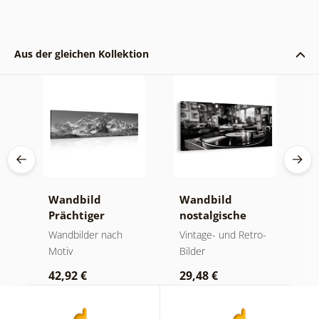
Aus der gleichen Kollektion
Wandbild
Wandbild
W
Prächtiger
nostalgische
E
Berggipfel in
Musikatmosphäre
u
der
Wandbilder nach
Vintage- und Retro-
B
Schwarz-Weiß
Motiv
Bilder
1
42,92 €
29,48 €