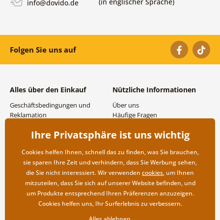
(in englischer Sprache)
info@dovido.de
Folgen Sie uns auf
Alles über den Einkauf
Nützliche Informationen
Geschäftsbedingungen und
Über uns
Reklamation
Häufige Fragen
Datenschutzbestimmungen
Kontakte
Ihre Privatsphäre ist uns wichtig
Versand- und
Großhandel und
Zahlungsmöglichkeiten
Zusammenarbeit
Cookies helfen Ihnen, schnell das zu finden, was Sie brauchen,
Rücksendung der Ware
sie sparen Ihre Zeit und verhindern, dass Sie Werbung sehen,
die Sie nicht interessiert. Wir verwenden
cookies
, um Ihnen
mitzuteilen, dass Sie sich auf unserer Website befinden, und
um Produkte entsprechend Ihren Präferenzen anzuzeigen.
Cookies helfen uns, Ihr Surferlebnis zu verbessern.
Alles ablehnen