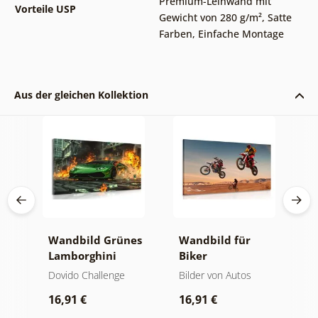
Premium-Leinwand mit
Vorteile USP
Gewicht von 280 g/m²
,
Satte
Farben
,
Einfache Montage
Aus der gleichen Kollektion
W
Wandbild Grünes
Wandbild für
W
Lamborghini
Biker
w
Huracán
i
Dovido Challenge
Bilder von Autos
W
s
W
16,91 €
16,91 €
1