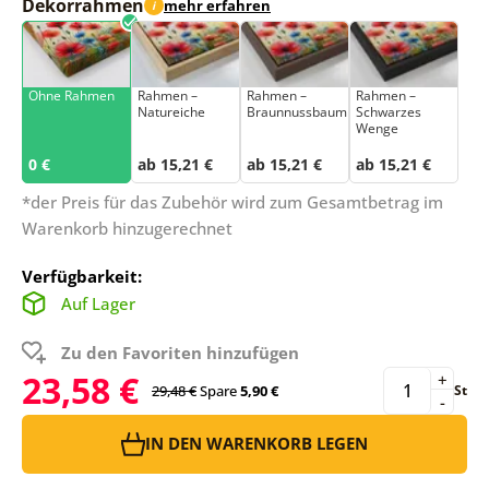
Dekorrahmen
mehr erfahren
i
Ohne Rahmen
Rahmen –
Rahmen –
Rahmen –
Natureiche
Braunnussbaum
Schwarzes
Wenge
0 €
ab 15,21 €
ab 15,21 €
ab 15,21 €
*der Preis für das Zubehör wird zum Gesamtbetrag im
Warenkorb hinzugerechnet
Verfügbarkeit:
Auf Lager
Zu den Favoriten hinzufügen
23,58 €
+
29,48 €
Spare
5,90 €
St
-
IN DEN WARENKORB LEGEN