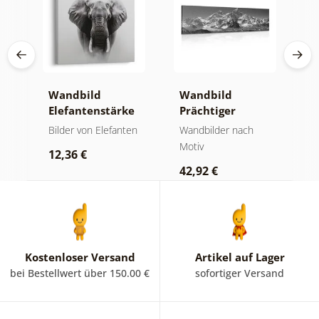
Wandbild
Wandbild
W
Elefantenstärke
Prächtiger
n
und Ruhe
Berggipfel in
M
der
Bilder von Elefanten
Wandbilder nach
V
Schwarz-Weiß
Motiv
Bi
12,36 €
42,92 €
2
Kostenloser Versand
Artikel auf Lager
bei Bestellwert über 150.00 €
sofortiger Versand