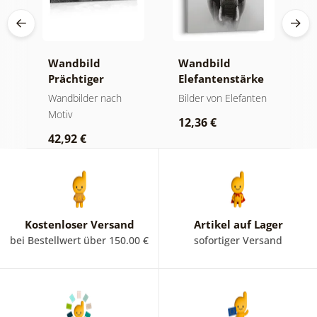
Wandbild
Wandbild
W
Prächtiger
Elefantenstärke
n
Berggipfel in
und Ruhe
M
der
Wandbilder nach
Bilder von Elefanten
V
Schwarz-Weiß
Motiv
Bi
12,36 €
42,92 €
2
Kostenloser Versand
Artikel auf Lager
bei Bestellwert über 150.00 €
sofortiger Versand