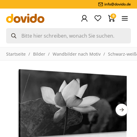
info@dovido.de
0
Startseite
Bilder
Wandbilder nach Motiv
Schwarz-weiße